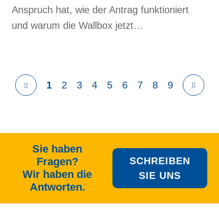
Anspruch hat, wie der Antrag funktioniert
und warum die Wallbox jetzt…
1
2
3
4
5
6
7
8
9
Sie haben
Fragen?
SCHREIBEN
Wir haben die
SIE UNS
Antworten.